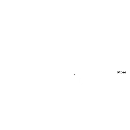
More
Call
T: 212-927-07
C: 646-337-6